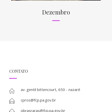
Dezembro
CONTATO
av. gentil bittencourt, 650 - nazaré
cpros@fcp.pa.gov.br
obrasraras@fcp.pa.gov.br