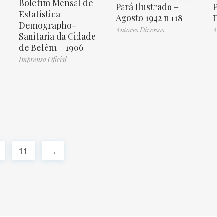
Boletim Mensal de
Pará Ilustrado –
P
Estatistica
Agosto 1942 n.118
F
Demographo-
Autores Diversos
A
Sanitaria da Cidade
de Belém – 1906
Imprensa Oficial
11
→