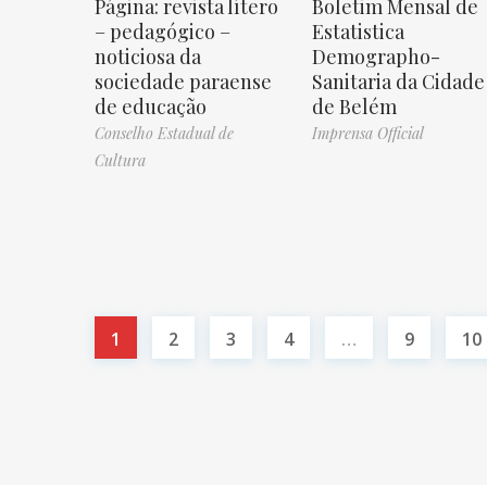
Página: revista lítero
Boletim Mensal de
– pedagógico –
Estatistica
noticiosa da
Demographo-
sociedade paraense
Sanitaria da Cidade
de educação
de Belém
Conselho Estadual de
Imprensa Official
Cultura
1
2
3
4
…
9
10