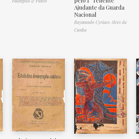
pelo 1° Tenente
Falangola & Filhos
Ajudante da Guarda
Nacional
Raymundo Cyriaco Alves da
Cunha