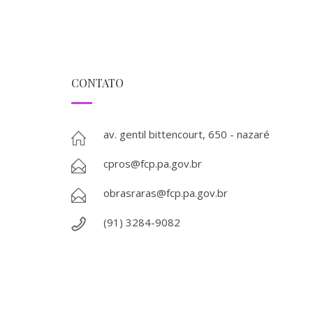
CONTATO
av. gentil bittencourt, 650 - nazaré
cpros@fcp.pa.gov.br
obrasraras@fcp.pa.gov.br
(91) 3284-9082