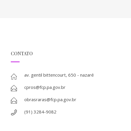
CONTATO
av. gentil bittencourt, 650 - nazaré
cpros@fcp.pa.gov.br
obrasraras@fcp.pa.gov.br
(91) 3284-9082