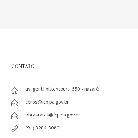
CONTATO
av. gentil bittencourt, 650 - nazaré
cpros@fcp.pa.gov.br
obrasraras@fcp.pa.gov.br
(91) 3284-9082