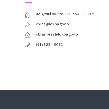
av. gentil bittencourt, 650 - nazaré
cpros@fcp.pa.gov.br
obrasraras@fcp.pa.gov.br
(91) 3284-9082