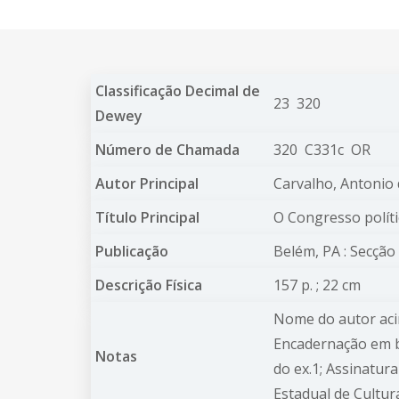
Classificação Decimal de
23 320
Dewey
Número de Chamada
320 C331c OR
Autor Principal
Carvalho, Antonio
Título Principal
O Congresso políti
Publicação
Belém, PA : Secção
Descrição Física
157 p. ; 22 cm
Nome do autor aci
Encadernação em br
Notas
do ex.1; Assinatur
Estadual de Cultura