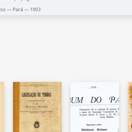
sso —
Pará —
1903