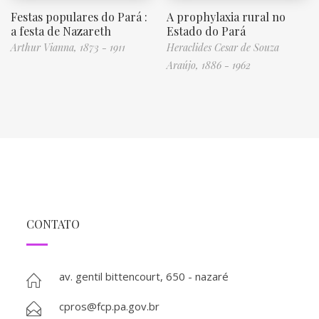
Festas populares do Pará :
A prophylaxia rural no
a festa de Nazareth
Estado do Pará
Arthur Vianna, 1873 - 1911
Heraclides Cesar de Souza
Araújo, 1886 - 1962
CONTATO
av. gentil bittencourt, 650 - nazaré
cpros@fcp.pa.gov.br