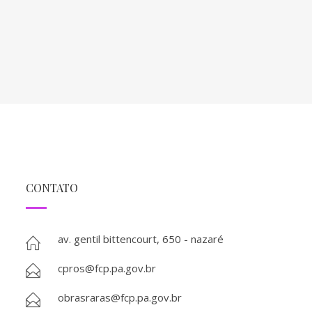
CONTATO
av. gentil bittencourt, 650 - nazaré
cpros@fcp.pa.gov.br
obrasraras@fcp.pa.gov.br