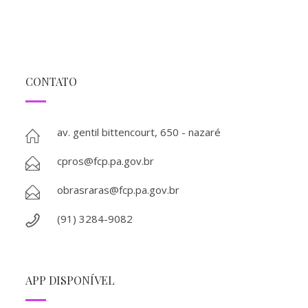
CONTATO
av. gentil bittencourt, 650 - nazaré
cpros@fcp.pa.gov.br
obrasraras@fcp.pa.gov.br
(91) 3284-9082
APP DISPONÍVEL