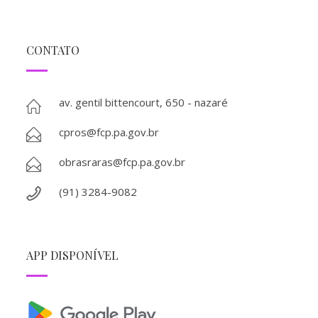
CONTATO
av. gentil bittencourt, 650 - nazaré
cpros@fcp.pa.gov.br
obrasraras@fcp.pa.gov.br
(91) 3284-9082
APP DISPONÍVEL