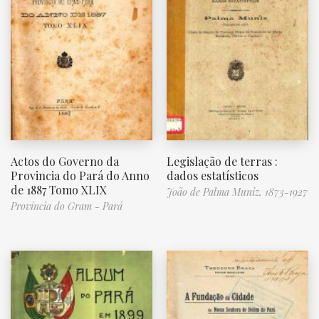
Actos do Governo da
Legislação de terras :
Provincia do Pará do Anno
dados estatísticos
de 1887 Tomo XLIX
João de Palma Muniz, 1873-1927
Província do Gram - Pará