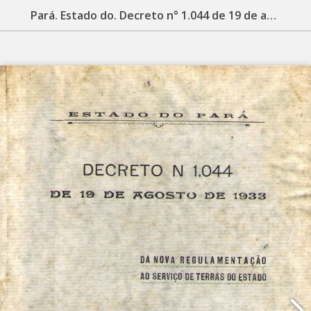
Pará. Estado do. Decreto n° 1.044 de 19 de agosto de 1933: da nova regulamentação ao serviço de terras do estado. Belém: Typographia do Instituto D. Macedo Costa, 1933. 70 p.