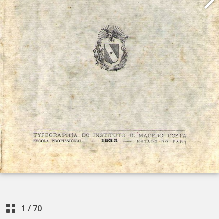
1
/
70