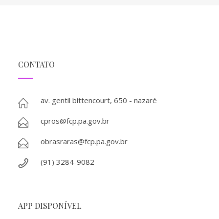
CONTATO
av. gentil bittencourt, 650 - nazaré
cpros@fcp.pa.gov.br
obrasraras@fcp.pa.gov.br
(91) 3284-9082
APP DISPONÍVEL