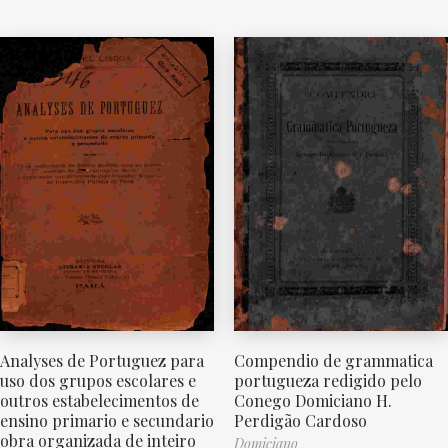
Analyses de Portuguez para
Compendio de grammatica
uso dos grupos escolares e
portugueza redigido pelo
outros estabelecimentos de
Conego Domiciano H.
ensino primario e secundario
Perdigão Cardoso
obra organizada de inteiro
Domiciano