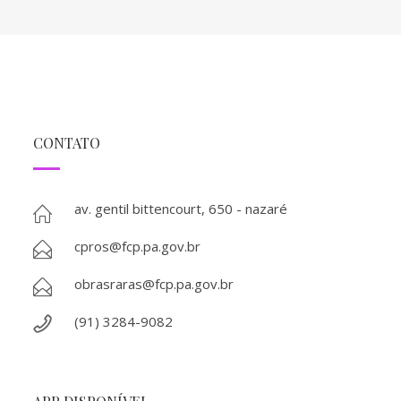
CONTATO
av. gentil bittencourt, 650 - nazaré
cpros@fcp.pa.gov.br
obrasraras@fcp.pa.gov.br
(91) 3284-9082