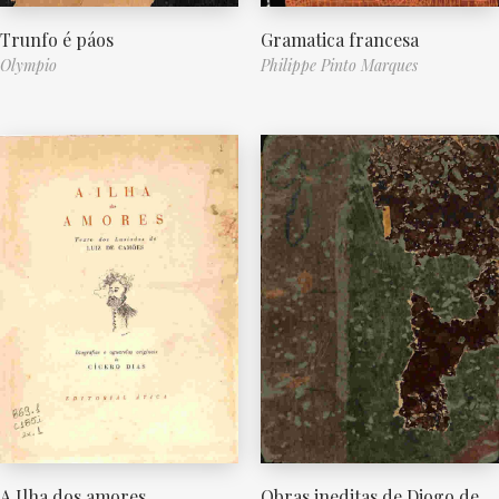
Trunfo é páos
Gramatica francesa
Olympio
Philippe Pinto Marques
A Ilha dos amores
Obras ineditas de Diogo de