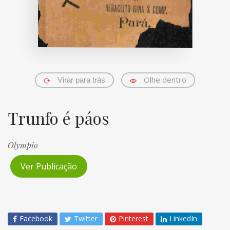
Olhe dentro
Virar para trás
Trunfo é páos
Olympio
Ver Publicação
Facebook
Twitter
Pinterest
LinkedIn