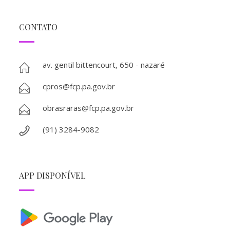
CONTATO
av. gentil bittencourt, 650 - nazaré
cpros@fcp.pa.gov.br
obrasraras@fcp.pa.gov.br
(91) 3284-9082
APP DISPONÍVEL