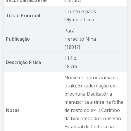
Secundárias/Série
Cultura
Trunfo é páos
Título Principal
Olympio Lima
Pará
Publicação
Heraclito Nina
[1891?]
114 p.
Descrição Física
18 cm
Nome do autor acima do
título; Encadernação em
brochura; Dedicatória
manuscrita a tinta na folha
Notas
de rosto do ex.1; Carimbo
da Biblioteca do Conselho
Estadual de Cultura na