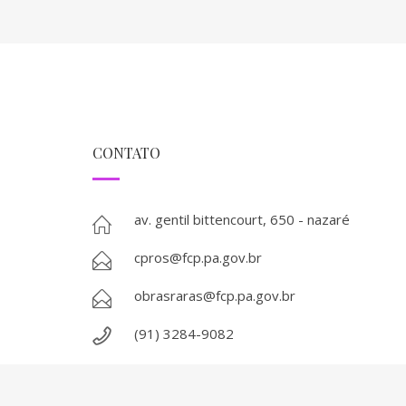
CONTATO
av. gentil bittencourt, 650 - nazaré
cpros@fcp.pa.gov.br
obrasraras@fcp.pa.gov.br
(91) 3284-9082