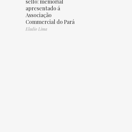
sello: memorial
apresentado á
Associação
Commercial do Pará
Eladio Lima