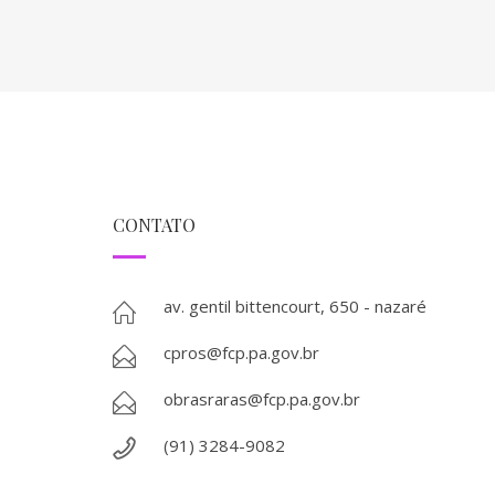
CONTATO
av. gentil bittencourt, 650 - nazaré
cpros@fcp.pa.gov.br
obrasraras@fcp.pa.gov.br
(91) 3284-9082