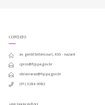
CONTATO
av. gentil bittencourt, 650 - nazaré
cpros@fcp.pa.gov.br
obrasraras@fcp.pa.gov.br
(91) 3284-9082
APP DISPONÍVEL