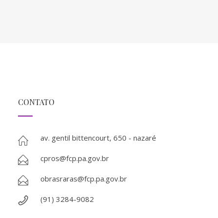
CONTATO
av. gentil bittencourt, 650 - nazaré
cpros@fcp.pa.gov.br
obrasraras@fcp.pa.gov.br
(91) 3284-9082