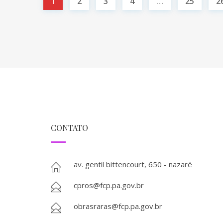
1
2
3
4
…
25
2
CONTATO
av. gentil bittencourt, 650 - nazaré
cpros@fcp.pa.gov.br
obrasraras@fcp.pa.gov.br