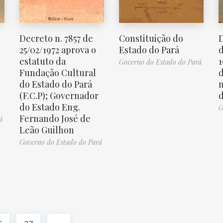
e
Decreto n. 7857 de
Constituição do
D
25/02/1972 aprova o
Estado do Pará
d
estatuto da
1
Governo do Estado do Pará
Fundação Cultural
d
do Estado do Pará
n
(F.C.P); Governador
d
do Estado Eng.
G
Fernando José de
á
Leão Guilhon
Governo do Estado do Pará