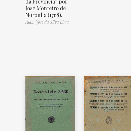
da Província” por
José Monteiro de
Noronha (1768).
Alam José da Silva Lima