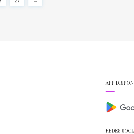
6
27
→
APP DISPON
REDES SOCI