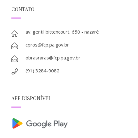
CONTATO
av. gentil bittencourt, 650 - nazaré
cpros@fcp.pa.gov.br
obrasraras@fcp.pa.gov.br
(91) 3284-9082
APP DISPONÍVEL