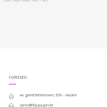
Ester Nunes Bibas, 1888 - 1972
CONTATO
av. gentil bittencourt, 650 - nazaré
cpros@fcp.pa.gov.br