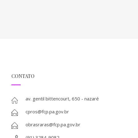
CONTATO
av. gentil bittencourt, 650 - nazaré
cpros@fcp.pa.gov.br
obrasraras@fcp.pa.gov.br
(91) 3284-9082