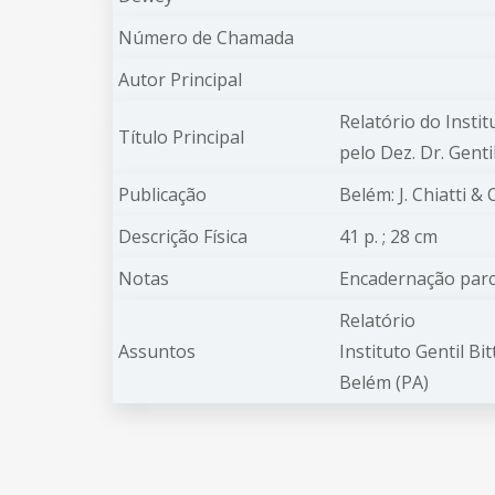
Número de Chamada
Autor Principal
Relatório do Insti
Título Principal
pelo Dez. Dr. Gent
Publicação
Belém: J. Chiatti &
Descrição Física
41 p.
; 28
cm
Notas
Encadernação parc
Relatório
Assuntos
Instituto Gentil Bi
Belém (PA)