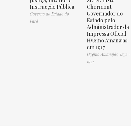
Justiça, Interior e
Sr. Dr. Justo
Instrucção Pública
Chermont
Governador do
Governo do Estado do
Estado pelo
Pará
Administrador da
Impressa Oficial
Hygino Amanajás
em 1917
Hygino Amanajás, 1852 -
1921