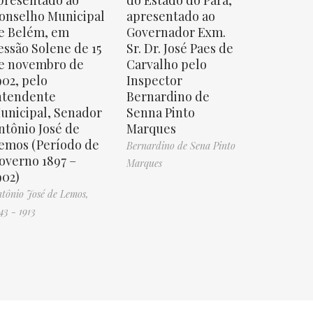
presentado ao
do Estado do Pará,
onselho Municipal
apresentado ao
e Belém, em
Governador Exm.
essão Solene de 15
Sr. Dr. José Paes de
e novembro de
Carvalho pelo
902, pelo
Inspector
ntendente
Bernardino de
unicipal, Senador
Senna Pinto
ntônio José de
Marques
emos (Período de
Bernardino de Sena Pinto
overno 1897 –
Marques
902)
tônio José de Lemos,
43 - 1913