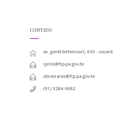
CONTATO
av. gentil bittencourt, 650 - nazaré
cpros@fcp.pa.gov.br
obrasraras@fcp.pa.gov.br
(91) 3284-9082