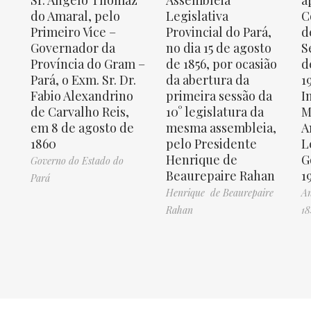
Sr. Angelo Thomaz
Assembleia
a
do Amaral, pelo
Legislativa
C
Primeiro Vice –
Provincial do Pará,
d
Governador da
no dia 15 de agosto
S
Província do Gram –
de 1856, por ocasião
d
Pará, o Exm. Sr. Dr.
da abertura da
1
Fabio Alexandrino
primeira sessão da
I
de Carvalho Reis,
10° legislatura da
M
em 8 de agosto de
mesma assembleia,
A
1860
pelo Presidente
L
Henrique de
G
Governo do Estado do
Beaurepaire Rahan
1
Pará
Henrique de Beaurepaire
An
Rahan
18