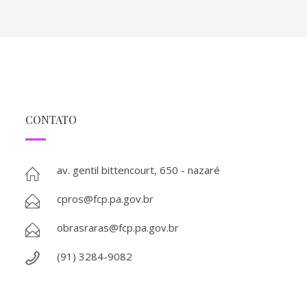
CONTATO
av. gentil bittencourt, 650 - nazaré
cpros@fcp.pa.gov.br
obrasraras@fcp.pa.gov.br
(91) 3284-9082