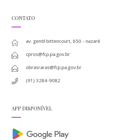
CONTATO
av. gentil bittencourt, 650 - nazaré
cpros@fcp.pa.gov.br
obrasraras@fcp.pa.gov.br
(91) 3284-9082
APP DISPONÍVEL