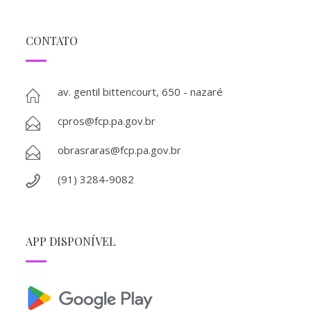
CONTATO
av. gentil bittencourt, 650 - nazaré
cpros@fcp.pa.gov.br
obrasraras@fcp.pa.gov.br
(91) 3284-9082
APP DISPONÍVEL