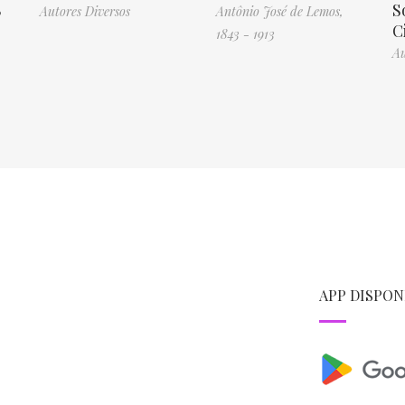
8
S
Autores Diversos
Antônio José de Lemos,
C
1843 - 1913
Au
APP DISPON