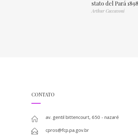
stato del Pará 189
Arthur Caccavoni
CONTATO
av. gentil bittencourt, 650 - nazaré
cpros@fcp.pa.gov.br