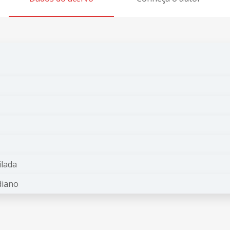
lada
diano