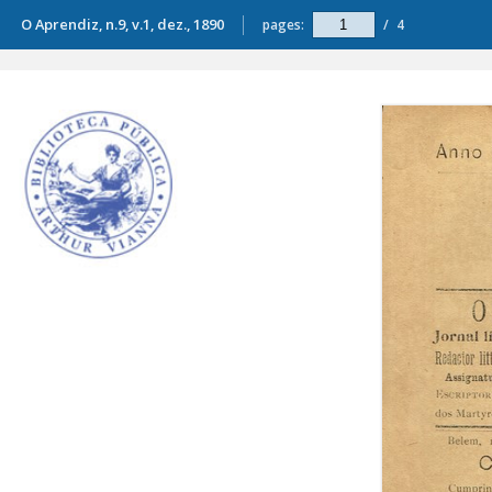
O Aprendiz, n.9, v.1, dez., 1890
pages:
/
4