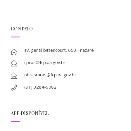
CONTATO
av. gentil bittencourt, 650 - nazaré
cpros@fcp.pa.gov.br
obrasraras@fcp.pa.gov.br
(91) 3284-9082
APP DISPONÍVEL