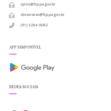
cpros@fcp.pa.gov.br
obrasraras@fcp.pa.gov.br
(91) 3284-9082
APP DISPONÍVEL
REDES SOCIAIS