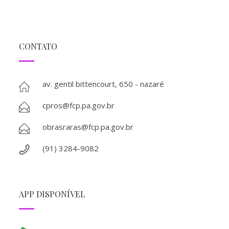
CONTATO
av. gentil bittencourt, 650 - nazaré
cpros@fcp.pa.gov.br
obrasraras@fcp.pa.gov.br
(91) 3284-9082
APP DISPONÍVEL