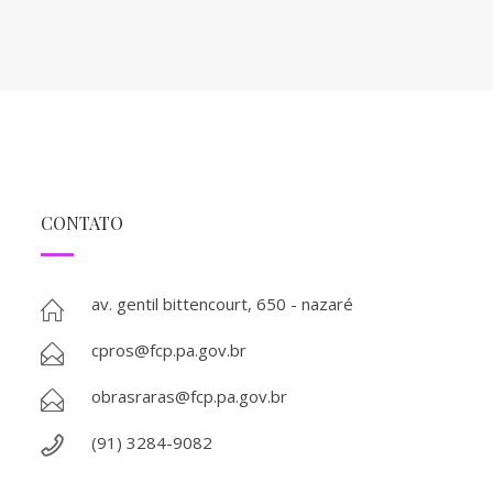
CONTATO
av. gentil bittencourt, 650 - nazaré
cpros@fcp.pa.gov.br
obrasraras@fcp.pa.gov.br
(91) 3284-9082