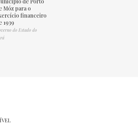
unicípio de Porto
e Móz para o
xercício financeiro
e 1939
verno do Estado do
rá
ÍVEL