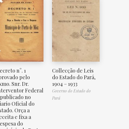
ecreto n°. 1
Collecção de Leis
provado pelo
do Estado do Pará,
xmo. Snr. Dr.
1904 – 1933
nterventor Federal
Governo do Estado do
 publicado no
Pará
iario Oficial do
stado. Orça a
eceita e fixa a
espesa do