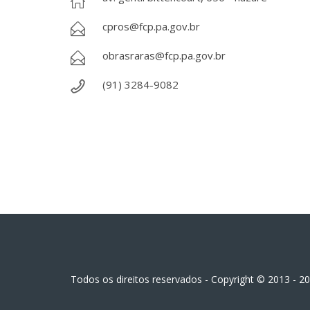
cpros@fcp.pa.gov.br
obrasraras@fcp.pa.gov.br
(91) 3284-9082
Todos os direitos reservados - Copyright © 2013 - 2