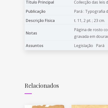
Título Principal
Collecção das leis
Publicação
Pará : Typografia d
Descrição Física
t. 11, 2 pt. ; 23 cm.
Página de rosto c
Notas
gravada em doura
Assuntos
Legislação
Pará
Relacionados