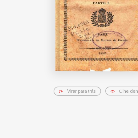
Olhe den
Virar para trás