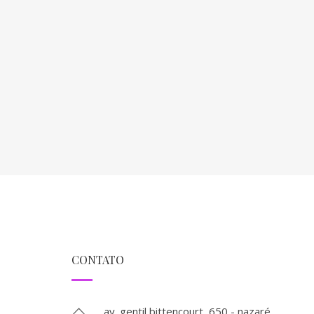
CONTATO
av. gentil bittencourt, 650 - nazaré