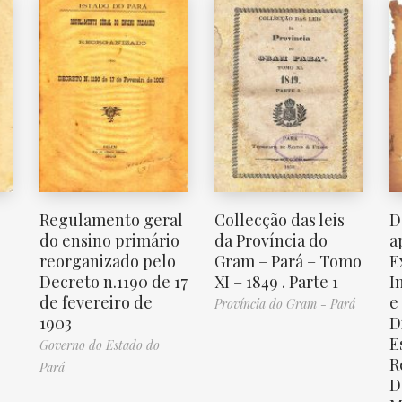
e
Regulamento geral
Collecção das leis
D
0
do ensino primário
da Província do
a
reorganizado pelo
Gram – Pará – Tomo
E
Decreto n.1190 de 17
XI – 1849 . Parte 1
I
de fevereiro de
e
Província do Gram - Pará
1903
D
E
Governo do Estado do
R
Pará
D