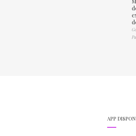
M
d
e
d
Go
Pa
APP DISPON