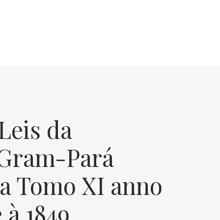
Leis da
 Gram-Pará
a Tomo XI anno
 à 1849