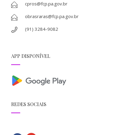
cpros@fcp.pa.gov.br
obrasraras@fcp.pa.gov.br
(91) 3284-9082
APP DISPONÍVEL
REDES SOCIAIS