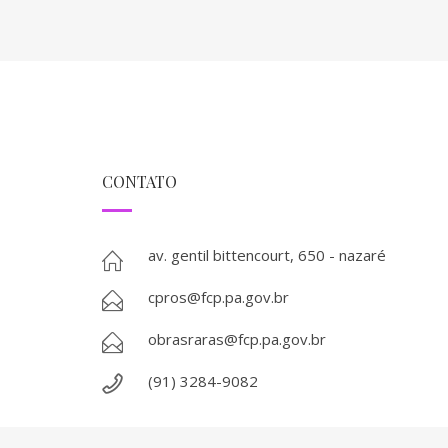
CONTATO
av. gentil bittencourt, 650 - nazaré
cpros@fcp.pa.gov.br
obrasraras@fcp.pa.gov.br
(91) 3284-9082