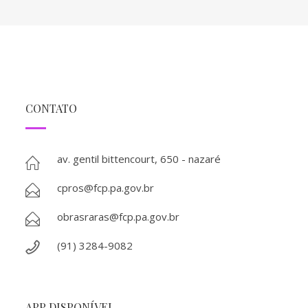
CONTATO
av. gentil bittencourt, 650 - nazaré
cpros@fcp.pa.gov.br
obrasraras@fcp.pa.gov.br
(91) 3284-9082
APP DISPONÍVEL