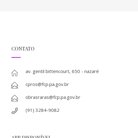
CONTATO
av. gentil bittencourt, 650 - nazaré
cpros@fcp.pa.gov.br
obrasraras@fcp.pa.gov.br
(91) 3284-9082
APP DISPONÍVEL