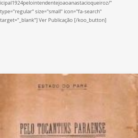
icipal1924pelointendentejoaoanastacioqueiroz/"
type="regular" size="small" icon="fa-search"
target="_blank"] Ver Publicação [/koo_button]