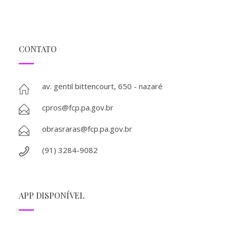
CONTATO
av. gentil bittencourt, 650 - nazaré
cpros@fcp.pa.gov.br
obrasraras@fcp.pa.gov.br
(91) 3284-9082
APP DISPONÍVEL