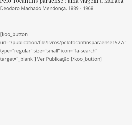
Pelo Tocantins paraense : uma viagem a Marabá
Deodoro Machado Mendonça, 1889 - 1968
[koo_button
url="/publication/file/livros/pelotocantinsparaense1927/"
type="regular" size="small" icon="fa-search"
target="_blank"] Ver Publicação [/koo_button]