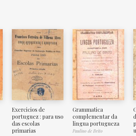
Exercicios de
Grammatica
G
portuguez : para uso
complementar da
d
das escolas
lingua portugueza
p
primarias
u
Paulino de Brito