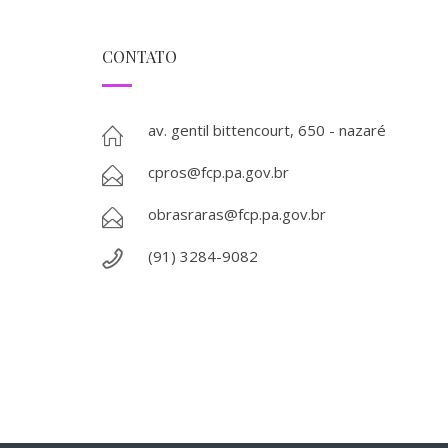
CONTATO
av. gentil bittencourt, 650 - nazaré
cpros@fcp.pa.gov.br
obrasraras@fcp.pa.gov.br
(91) 3284-9082