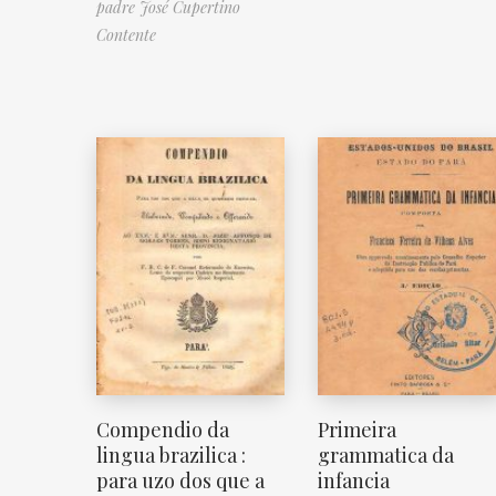
padre José Cupertino
Contente
Compendio da
Primeira
lingua brazilica :
grammatica da
para uzo dos que a
infancia