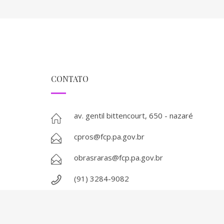
CONTATO
av. gentil bittencourt, 650 - nazaré
cpros@fcp.pa.gov.br
obrasraras@fcp.pa.gov.br
(91) 3284-9082