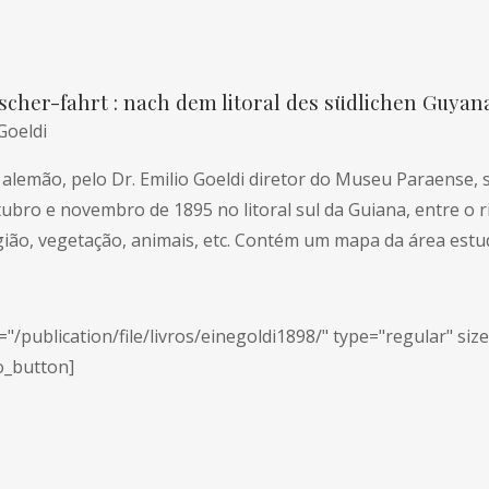
rscher-fahrt : nach dem litoral des südlichen Gu
Goeldi
 alemão, pelo Dr. Emilio Goeldi diretor do Museu Paraense, s
ubro e novembro de 1895 no litoral sul da Guiana, entre o r
gião, vegetação, animais, etc. Contém um mapa da área estu
"/publication/file/livros/einegoldi1898/" type="regular" siz
o_button]