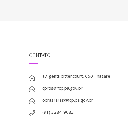
CONTATO
av. gentil bittencourt, 650 - nazaré
cpros@fcp.pa.gov.br
obrasraras@fcp.pa.gov.br
(91) 3284-9082