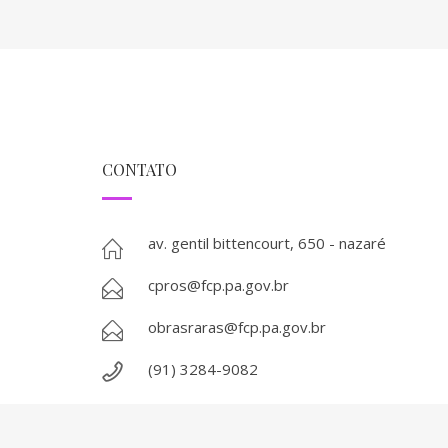
CONTATO
av. gentil bittencourt, 650 - nazaré
cpros@fcp.pa.gov.br
obrasraras@fcp.pa.gov.br
(91) 3284-9082