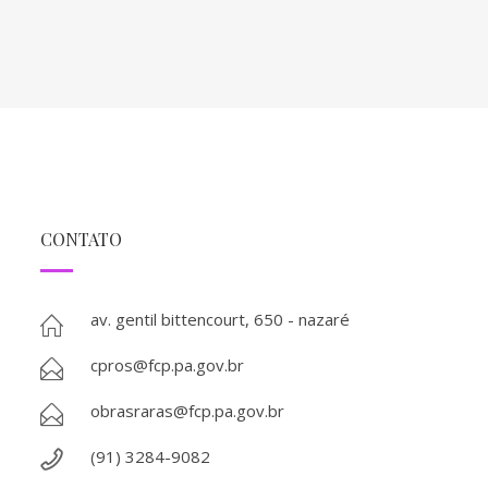
CONTATO
av. gentil bittencourt, 650 - nazaré
cpros@fcp.pa.gov.br
obrasraras@fcp.pa.gov.br
(91) 3284-9082