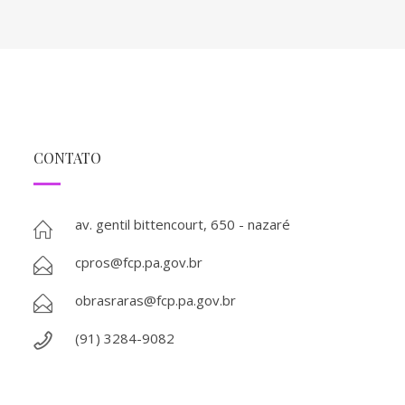
CONTATO
av. gentil bittencourt, 650 - nazaré
cpros@fcp.pa.gov.br
obrasraras@fcp.pa.gov.br
(91) 3284-9082