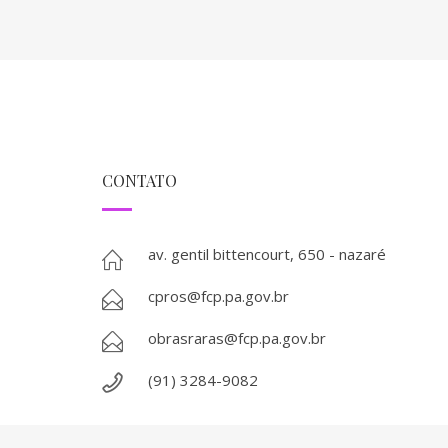
CONTATO
av. gentil bittencourt, 650 - nazaré
cpros@fcp.pa.gov.br
obrasraras@fcp.pa.gov.br
(91) 3284-9082