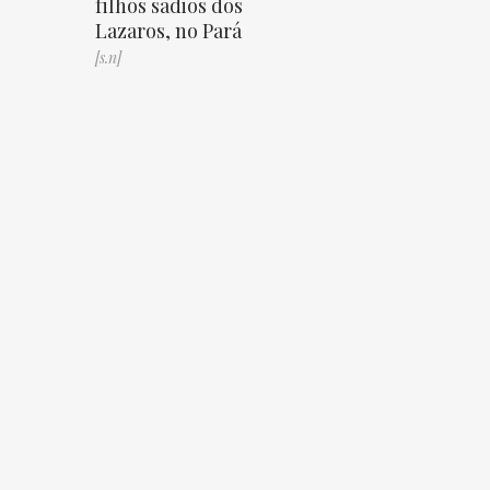
filhos sadios dos
Lazaros, no Pará
[s.n]