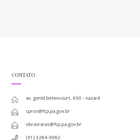
CONTATO
av. gentil bittencourt, 650 - nazaré
cpros@fcp.pa.gov.br
obrasraras@fcp.pa.gov.br
(91) 3284-9082