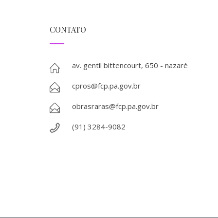
CONTATO
av. gentil bittencourt, 650 - nazaré
cpros@fcp.pa.gov.br
obrasraras@fcp.pa.gov.br
(91) 3284-9082