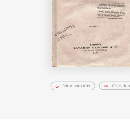
Olhe den
Virar para trás