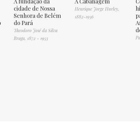
A fundação da
A Cabanagem
C
cidade de Nossa
h
Henrique Jorge Hurley,
Senhora de Belém
p
1882-1956
o
do Pará
A
d
Theodoro José da Silva
Pa
Braga, 1872 - 1953