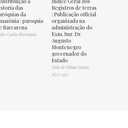
ontribuição à
Indice Geral dos
istoria das
Registros de terras
aróquias da
: Publicação official
mazônia : paroquia
organizada na
e Barcarena
administração do
Exm. Snr. Dr.
dre Carlos Borromeu
Augusto
Montenegro
governador do
Estado
João de Palma Muniz,
1873-1927