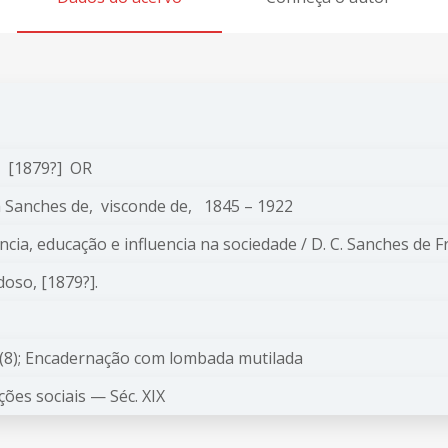
 [1879?] OR
a Sanches de,
visconde de,
1845 – 1922
ncia, educação e influencia na sociedade / D. C. Sanches de F
doso, [1879?].
2(8); Encadernação com lombada mutilada
ções sociais —
Séc. XIX