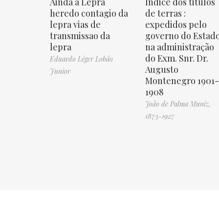
Ainda a Lepra
Indice dos titulos
heredo contagio da
de terras :
lepra vias de
expedidos pelo
transmissao da
governo do Estad
lepra
na administração
do Exm. Snr. Dr.
Eduardo Léger Lobão
Augusto
Junior
Montenegro 1901-
1908
João de Palma Muniz,
1873-1927