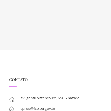
CONTATO
av. gentil bittencourt, 650 - nazaré
cpros@fcp.pa.gov.br