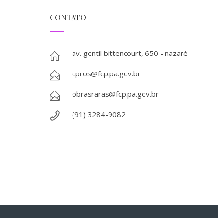
CONTATO
av. gentil bittencourt, 650 - nazaré
cpros@fcp.pa.gov.br
obrasraras@fcp.pa.gov.br
(91) 3284-9082