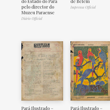
do Estado do Pará
de Belém
pelo director do
Imprensa Official
Muzeu Paraense
Diário Official
Pará Ilustrado –
Pará Ilustrado –