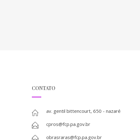
CONTATO
av. gentil bittencourt, 650 - nazaré
cpros@fcp.pa.gov.br
obrasraras@fcp.pa.gov.br