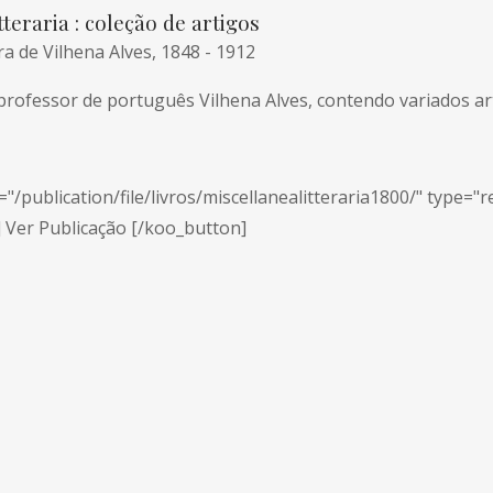
tteraria : coleção de artigos
ra de Vilhena Alves, 1848 - 1912
professor de português Vilhena Alves, contendo variados arti
"/publication/file/livros/miscellanealitteraria1800/" type="r
] Ver Publicação [/koo_button]