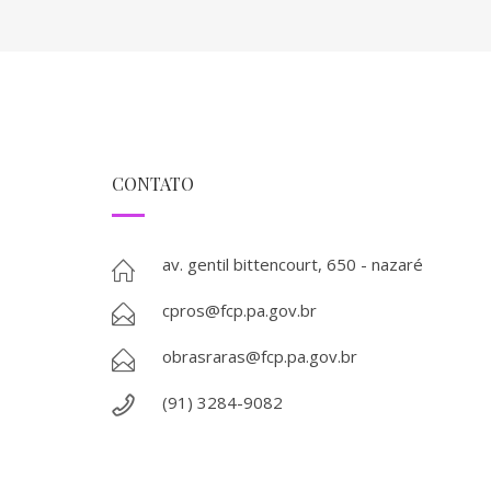
CONTATO
av. gentil bittencourt, 650 - nazaré
cpros@fcp.pa.gov.br
obrasraras@fcp.pa.gov.br
(91) 3284-9082