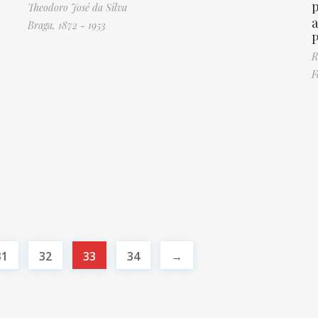
p
Theodoro José da Silva
a
Braga, 1872 - 1953
P
R
F
31
32
33
34
→