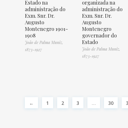
Estado na
organizada na
administração do
administração do
Exm. Snr. Dr.
Exm. Snr. Dr.
Augusto
Augusto
Montenegro 1901-
Montenegro
1908
governador do
Estado
João de Palma Muniz,
João de Palma Muniz,
1873-1927
1873-1927
←
1
2
3
…
30