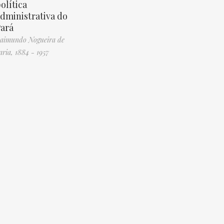
olítica
dministrativa do
ará
aimundo Nogueira de
aria, 1884 - 1957