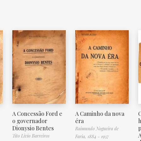
A Concessão Ford e
A Caminho da nova
C
o governador
éra
h
Dionysio Bentes
p
Raimundo Nogueira de
A
Tito Livio Barreiros
Faria, 1884 - 1957